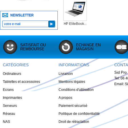
NEWSLETTER
HP EliteBook...
SATISFAIT OU
ECHANGE EN
REMBOURSE
MAGASIN
CATÉGORIES
INFORMATIONS
CONTA
Sid Pro 
Ordinateurs
Livraison
Tel: 06 
Tablettes et accessoires
Mentions légales
Email:
S
Ecrans
Conditions d'utilisation
Imprimantes
A propos
Serveurs
Paiement sécurisé
Réseau
Politique de confidentialité
NAS
Droit de rétractation