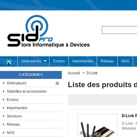
Ordinateurs
Ecrans
Imprimantes
Réseau
NAS
Accueil
>
D-Link
CATÉGORIES
Liste des produits d
Ordinateurs
Tablettes et accessoires
Ecrans
Imprimantes
D-Link 
Serveurs
D-Link - 
Réseau
Wireless 
NAS