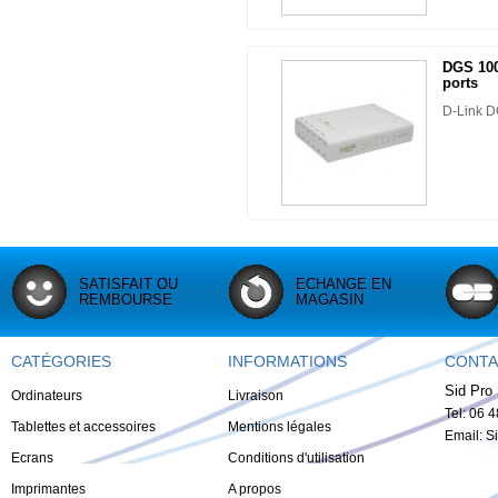
DGS 100
ports
D-Link D
SATISFAIT OU
ECHANGE EN
REMBOURSE
MAGASIN
CATÉGORIES
INFORMATIONS
CONTA
Sid Pro 
Ordinateurs
Livraison
Tel: 06 
Tablettes et accessoires
Mentions légales
Email:
S
Ecrans
Conditions d'utilisation
Imprimantes
A propos