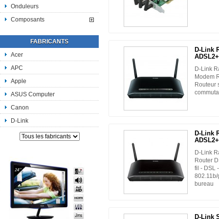
Onduleurs
Composants
FABRICANTS
D-Link 
Acer
ADSL2+.
APC
D-Link 
Modem R
Apple
Routeur s
commutate
ASUS Computer
Canon
D-Link
D-Link 
ADSL2+.
D-Link 
Router D
fil - DSL
802.11b/g
bureau
D-Link 