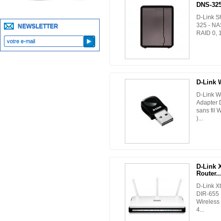
DNS-32
D-Link 
325 - NAS
NEWSLETTER
RAID 0, 1
D-Link 
D-Link W
Adapter 
sans fil 
)...
D-Link 
Router..
D-Link X
DIR-655 
Wireless
4...