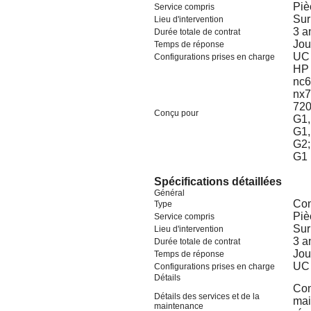
Piè
Service compris
Sur
Lieu d'intervention
3 a
Durée totale de contrat
Jou
Temps de réponse
UC 
Configurations prises en charge
HP 
nc6
nx7
720
Conçu pour
G1,
G1,
G2;
G1
Spécifications détaillées
Général
Con
Type
Piè
Service compris
Sur
Lieu d'intervention
3 a
Durée totale de contrat
Jou
Temps de réponse
UC 
Configurations prises en charge
Détails
Con
Détails des services et de la
mai
maintenance