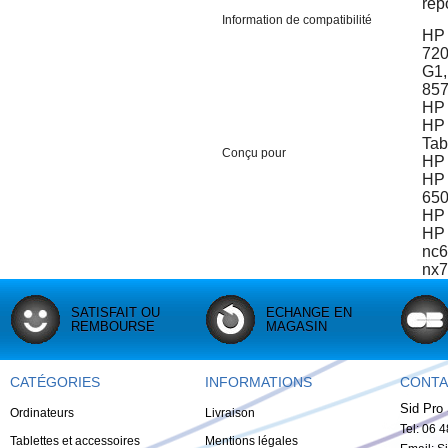
rép
Information de compatibilité
HP 
720
G1,
85
HP 
HP 
Tab
Conçu pour
HP 
HP 
650
HP 
HP 
nc6
nx7
SATISFAIT OU
ECHANGE EN
REMBOURSE
MAGASIN
CATÉGORIES
INFORMATIONS
CONTA
Sid Pro 
Ordinateurs
Livraison
Tel: 06 
Tablettes et accessoires
Mentions légales