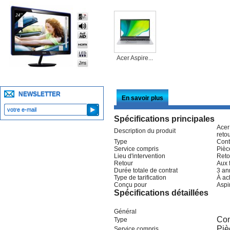
Acer Aspire...
NEWSLETTER
En savoir plus
Spécifications principales
Acer
Description du produit
retou
Type
Cont
Service compris
Pièc
Lieu d'intervention
Reto
Retour
Aux f
Durée totale de contrat
3 an
Type de tarification
À ac
Conçu pour
Aspi
Spécifications détaillées
Général
Con
Type
Piè
Service compris