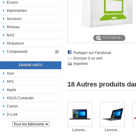
Ecrans
Imprimantes
Serveurs
Réseau
NAS
AGRANDIR
Onduleurs
Composants
Partager sur Facebook
Envoyer à un ami
Imprimer
FABRICANTS
Acer
APC
18 Autres produits d
Apple
ASUS Computer
Canon
D-Link
Lenovo...
Lenovo...