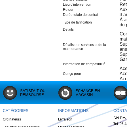
Ret
Lieu d'intervention
Aux
Retour
3 a
Durée totale de contrat
À a
Type de tarification
du 
Détails
Con
mai
Sup
Détails des services et de la
maintenance
ans
Sup
Gar
Information de compatibilité
Ace
Ace
Conçu pour
Ace
SATISFAIT OU
ECHANGE EN
REMBOURSE
MAGASIN
CATÉGORIES
INFORMATIONS
CONTA
Sid Pro 
Ordinateurs
Livraison
Tel: 06 