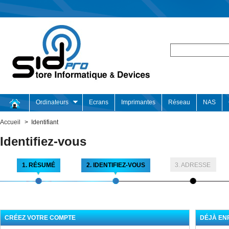
Ordinateurs
Ecrans
Imprimantes
Réseau
NAS
Accueil
>
Identifiant
Identifiez-vous
1. RÉSUMÉ
2. IDENTIFIEZ-VOUS
3. ADRESSE
CRÉEZ VOTRE COMPTE
DÉJÀ EN