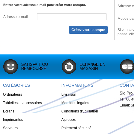
Entrez votre adresse e-mail pour créer votre compte.
Adresse e
Adresse e-mail
Mot de pa
Si vous av
passe, cli
SATISFAIT OU
ECHANGE EN
REMBOURSE
MAGASIN
CATÉGORIES
INFORMATIONS
CONTA
Sid Pro 
Ordinateurs
Livraison
Tel: 06 
Tablettes et accessoires
Mentions légales
Email:
S
Ecrans
Conditions d'utilisation
Imprimantes
A propos
Serveurs
Paiement sécurisé