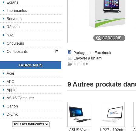
Ecrans
Imprimantes
Serveurs
Réseau
NAS
AGRANDIR
Onduleurs
Composants
Partager sur Facebook
Envoyer à un ami
Imprimer
FABRICANTS
Acer
APC
9 Autres produits dan
Apple
ASUS Computer
Canon
D-Link
ASUS Vivo...
HP27-a102nf/...
A