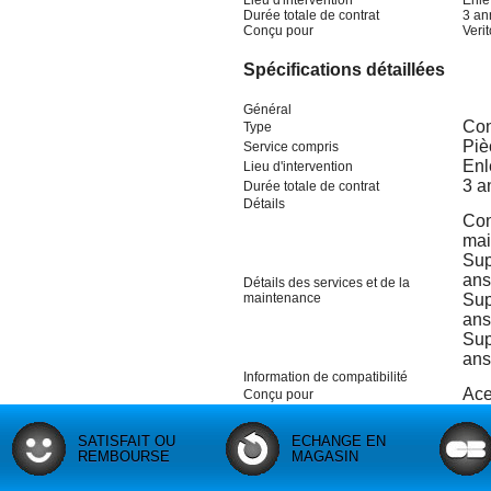
Lieu d'intervention
Enlè
Durée totale de contrat
3 an
Conçu pour
Veri
Spécifications détaillées
Général
Con
Type
Piè
Service compris
Enl
Lieu d'intervention
3 a
Durée totale de contrat
Détails
Con
mai
Sup
ans
Détails des services et de la
maintenance
Sup
ans
Sup
ans
Information de compatibilité
Ace
Conçu pour
SATISFAIT OU
ECHANGE EN
REMBOURSE
MAGASIN