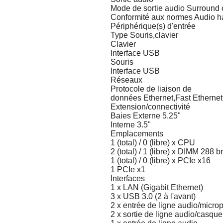
Mode de sortie audio Surround 
Conformité aux normes Audio ha
Périphérique(s) d'entrée
Type Souris,clavier
Clavier
Interface USB
Souris
Interface USB
Réseaux
Protocole de liaison de
données Ethernet,Fast Ethernet
Extension/connectivité
Baies Externe 5.25"
Interne 3.5"
Emplacements
1 (total) / 0 (libre) x CPU
2 (total) / 1 (libre) x DIMM 288 
1 (total) / 0 (libre) x PCIe x16
1 PCIe x1
Interfaces
1 x LAN (Gigabit Ethernet)
3 x USB 3.0 (2 à l'avant)
2 x entrée de ligne audio/microp
2 x sortie de ligne audio/casque 