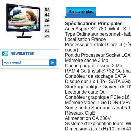
En savoir plus
Spécifications Principales
Acer Aspire XC-780_Wkbl - SFF 
Type Ordinateur personnel - fa
Localisation France
Processeur 1 x Intel Core i3 (7
coeur)
NEWSLETTER
Port du Processeur Socket LG
Mémoire cache 3 Mo
Cache par processeur 3 Mo
RAM 4 Go (installé) / 32 Go 
Contrôleur de stockage SATA
Disque dur 1 x 1 To - SATA 6Gb/
Stockage optique Graveur de 
Lecteur de carte Oui
Contrôleur graphique PCIe x16
Mémoire vidéo 1 Go DDR3 VR
Sortie audio Surround canal 5.1
Réseaux GigE
Alimentation CA 230V
Système d'exploitation fourni W
Dimensions (LxPxH) 10 cm x 41