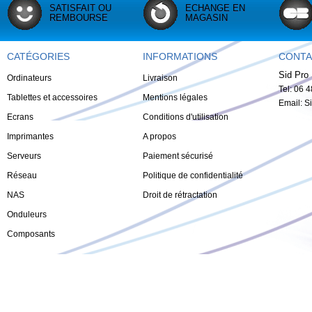
SATISFAIT OU
ECHANGE EN
REMBOURSE
MAGASIN
CATÉGORIES
INFORMATIONS
CONTA
Sid Pro 
Ordinateurs
Livraison
Tel: 06 
Tablettes et accessoires
Mentions légales
Email:
S
Ecrans
Conditions d'utilisation
Imprimantes
A propos
Serveurs
Paiement sécurisé
Réseau
Politique de confidentialité
NAS
Droit de rétractation
Onduleurs
Composants