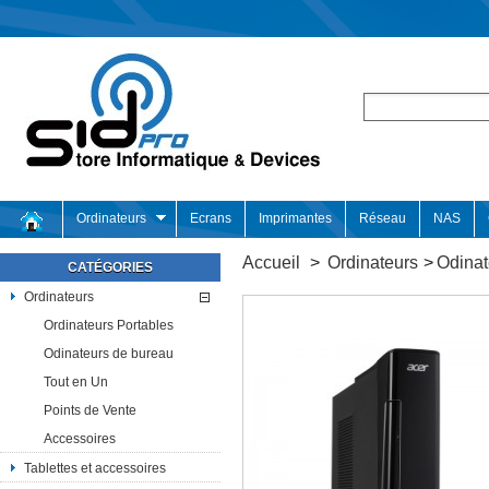
Ordinateurs
Ecrans
Imprimantes
Réseau
NAS
Accueil
>
Ordinateurs
>
Odinat
CATÉGORIES
Ordinateurs
Ordinateurs Portables
Odinateurs de bureau
Tout en Un
Points de Vente
Accessoires
Tablettes et accessoires