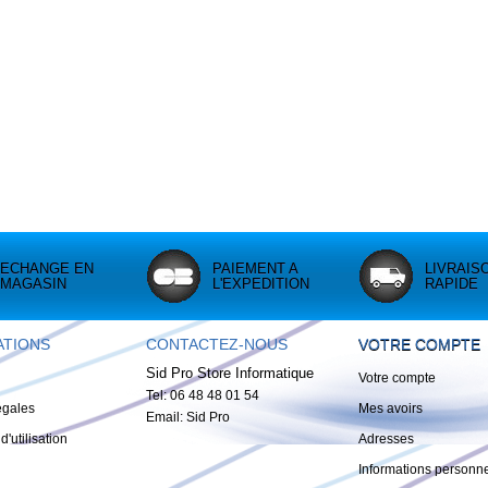
ECHANGE EN
PAIEMENT A
LIVRAIS
MAGASIN
L'EXPEDITION
RAPIDE
ATIONS
CONTACTEZ-NOUS
VOTRE COMPTE
Sid Pro Store Informatique
Votre compte
Tel: 06 48 48 01 54
égales
Mes avoirs
Email:
Sid Pro
d'utilisation
Adresses
Informations personne