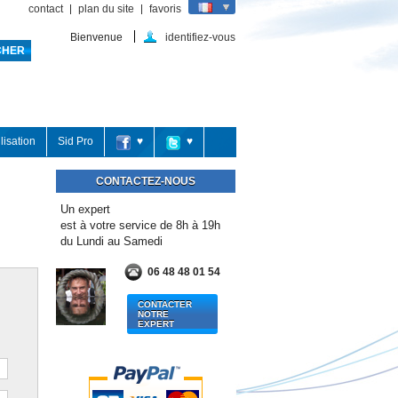
contact
plan du site
favoris
Bienvenue
identifiez-vous
lisation
Sid Pro
♥
♥
CONTACTEZ-NOUS
Un expert
est à votre service de 8h à 19h
du Lundi au Samedi
06 48 48 01 54
CONTACTER
NOTRE
EXPERT