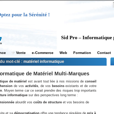
ptez pour la Sérénité !
Sid Pro – Informatique 
ance
Vente
e-Commerce
Web
Formation
Contact
du mot-clé :
matériel informatique
ormatique de Matériel Multi-Marques
tique de matériel
est avant tout liée à nos missions de
conseil
hension
de vos
activités
, de vos
besoins
existants et de votre
on
. Moyen terme car ce serait prendre des risques trop importants
cture informatique
sur des perspectives long terme :
ensionnée
alourdit vos
coûts de structure
et vos besoins de
vite et sa
démocratisation
offre une tendance régulière de
prix à