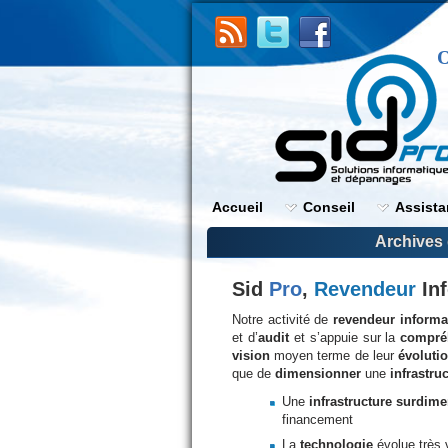
O
Accueil
Conseil
Assist
Archives 
Sid
Pro
,
Revendeur
Inf
Notre activité de
revendeur
informa
et d’
audit
et s’appuie sur la
compré
vision
moyen terme de leur
évoluti
que de
dimensionner
une
infrastru
Une
infrastructure surdim
financement
La
technologie
évolue très 