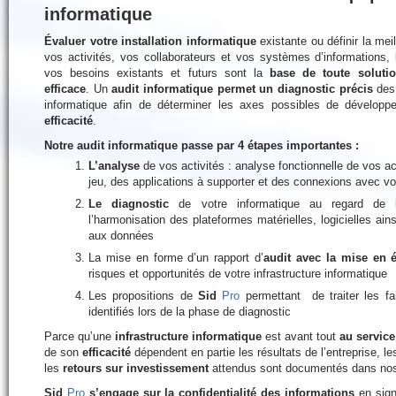
informatique
Évaluer votre installation informatique
existante ou définir la meil
vos activités, vos collaborateurs et vos systèmes d’informations,
vos besoins existants et futurs sont la
base de toute solutio
efficace
. Un
audit informatique permet un diagnostic précis
des 
informatique afin de déterminer les axes possibles de dévelop
efficacité
.
Notre audit informatique passe par 4 étapes importantes :
L’analyse
de vos activités : analyse fonctionnelle de vos ac
jeu, des applications à supporter et des connexions avec vo
Le diagnostic
de votre informatique au regard de l
l’harmonisation des plateformes matérielles, logicielles ain
aux données
La mise en forme d’un rapport d’
audit avec la mise en é
risques et opportunités de votre infrastructure informatique
Les propositions de
Sid
Pro
permettant de traiter les fai
identifiés lors de la phase de diagnostic
Parce qu’une
infrastructure informatique
est avant tout
au service
de son
efficacité
dépendent en partie les résultats de l’entreprise, l
les
retours sur investissement
attendus sont documentés dans nos 
Sid
Pro
s’engage sur la confidentialité des informations
en sign